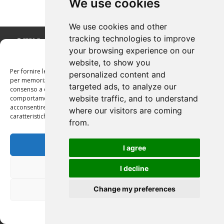
We use cookies
We use cookies and other
tracking technologies to improve
© 2026 Copyright RomaConnection | Sito Web realizzato da
your browsing experience on our
Dimensioni Creative Agenzia Grafica & Web
Gestisci Consenso
website, to show you
Per fornire le migliori esperienze, utilizziamo tecnologie come i cookie
personalized content and
per memorizzare e/o accedere alle informazioni del dispositivo. Il
targeted ads, to analyze our
consenso a queste tecnologie ci permetterà di elaborare dati come il
website traffic, and to understand
comportamento di navigazione o ID unici su questo sito. Non
acconsentire o ritirare il consenso può influire negativamente su alcune
where our visitors are coming
caratteristiche e funzioni.
from.
Accetta
I agree
Nega
I decline
Change my preferences
Visualizza le preferenze
Privacy Policy